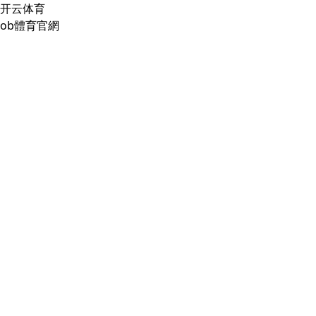
开云体育
ob體育官網