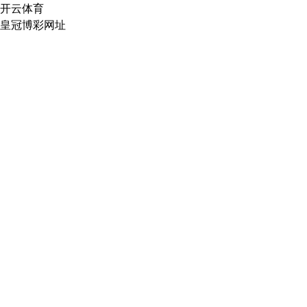
开云体育
皇冠博彩网址