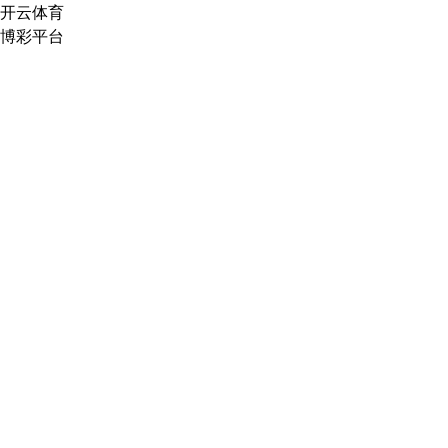
开云体育
博彩平台