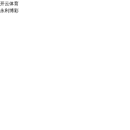
开云体育
永利博彩