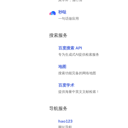
秒哒
一句话做应用
搜索服务
百度搜索 API
专为生成式AI提供检索服务
地图
搜索功能完备的网络地图
百度学术
提供海量中英文文献检索！
导航服务
hao123
网址导航